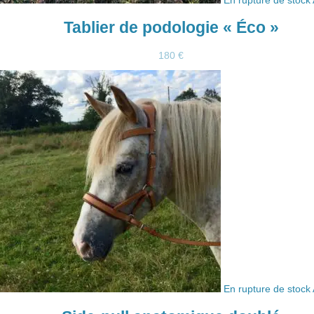
Tablier de podologie « Éco »
180
€
En rupture de stock