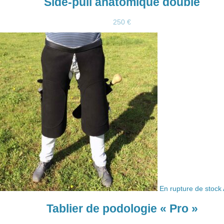
Side-pull anatomique doublé
250
€
En rupture de stock
Tablier de podologie « Pro »