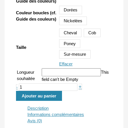
Guide des couleurs)
Dorées
Couleur boucles (cf.
Guide des couleurs)
Nickelées
Cheval
Cob
Poney
Taille
Sur-mesure
Effacer
Longueur
This
souhaitée
field can't be Empty
quantité
+
-
de
Ajouter au panier
Fourche
de
Description
martingale
Informations complémentaires
Avis (0)