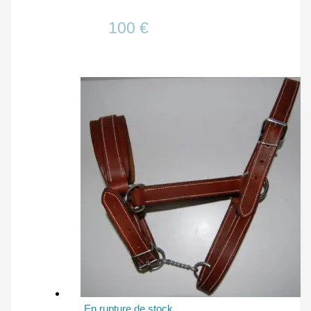
100
€
En rupture de stock