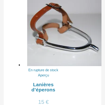
En rupture de stock
Aperçu
Lanières
d’éperons
15
€