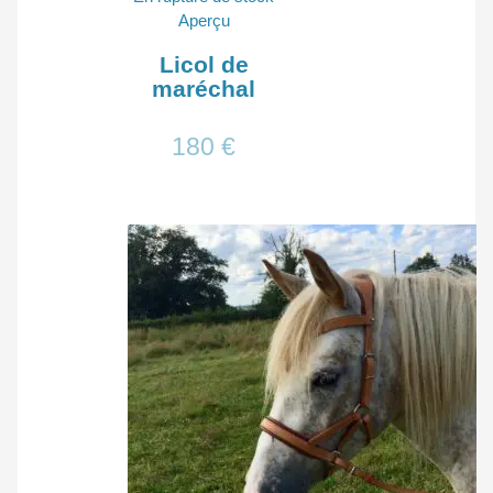
Aperçu
Licol de
maréchal
180
€