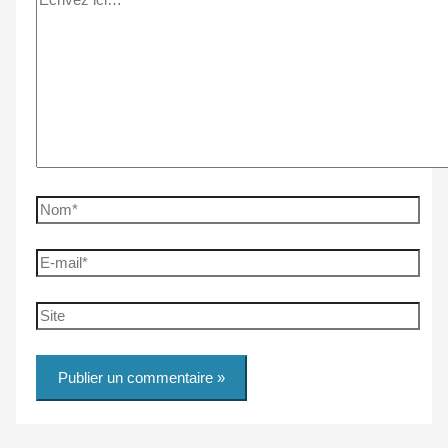
ici…
Nom*
E-
mail*
Site