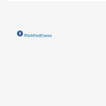
/PitchProdFrance