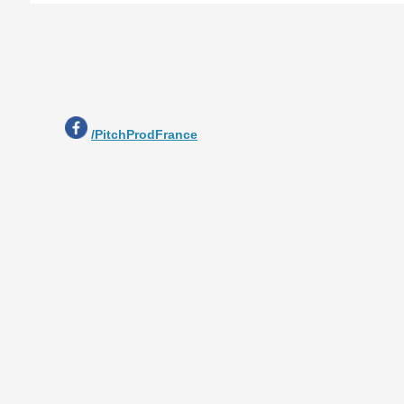
/PitchProdFrance