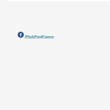
/PitchProdFrance