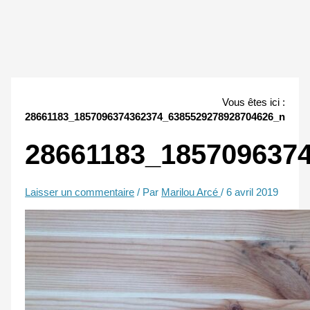
Vous êtes ici :
28661183_1857096374362374_6385529278928704626_n
28661183_185709637
Laisser un commentaire
/ Par
Marilou Arcé
/
6 avril 2019