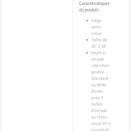
Caractéristiques
du produit :
Siège
semi-
creux
Taille de
16″ à 18″
Arçon à
arcade
interchan
geable –
Standard
ou Wide
(livrée
avec 3
tailles
d’arcade
au choix –
arçon en V
ouverture