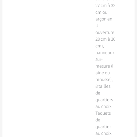
27 cm à 32
cm ou
arçon en
U
ouverture
28 cm à 36
cm),
panneaux
sur-
mesure (l
aine ou
mousse),
8 tailles
de
quartiers
au choix.
Taquets
de
quartier
au choix.