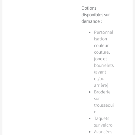
Options
disponibles sur
demande :
Personnal
isation
couleur
couture,
jonc et
bourrelets
(avant
et/ou
arrière)
Broderie
sur
troussequi
n
Taquets
sur velcro
Avancées