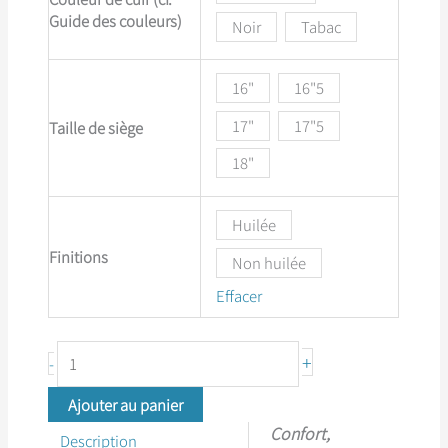
Guide des couleurs)
Noir
Tabac
16"
16"5
17"
17"5
Taille de siège
18"
Huilée
Finitions
Non huilée
Effacer
quantité
+
-
de
Obstacle
Ajouter au panier
double
Confort,
quartier
Description