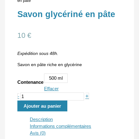
en pâte
Savon glycériné en pâte
10
€
Expédition sous 48h.
Savon en pâte riche en glycérine
500 ml
Contenance
Effacer
quantité
+
-
de
Ajouter au panier
Savon
glycériné
Description
en
Informations complémentaires
pâte
Avis (0)