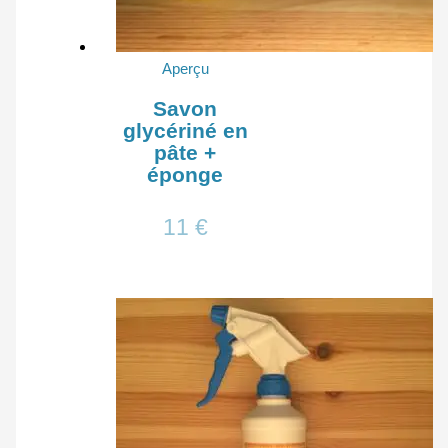
Aperçu
Savon
glycériné en
pâte +
éponge
11
€